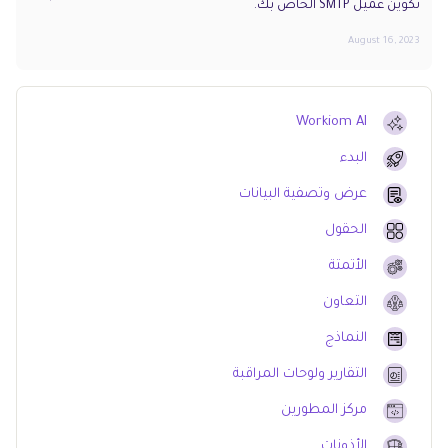
تكوين عميل SMTP الخاص بك.
August 16, 2023
Workiom AI
البدء
عرض وتصفية البيانات
الحقول
الأتمتة
التعاون
النماذج
التقارير ولوحات المراقبة
مركز المطورين
الأذونات